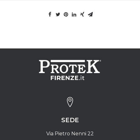
SEDE
Via Pietro Nenni 22