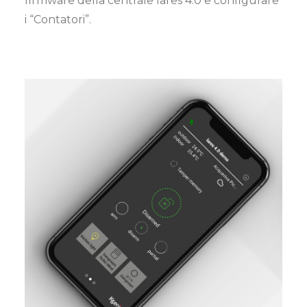
firmware della centrale lares 4.0 e configurare
i “Contatori”.