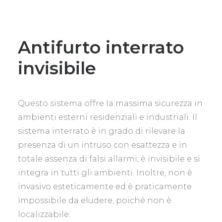
Antifurto interrato
invisibile
Questo sistema offre la massima sicurezza in
ambienti esterni residenziali e industriali. Il
sistema interrato è in grado di rilevare la
presenza di un intruso con esattezza e in
totale assenza di falsi allarmi, è invisibile e si
integra in tutti gli ambienti. Inoltre, non è
invasivo esteticamente ed è praticamente
impossibile da eludere, poiché non è
localizzabile.