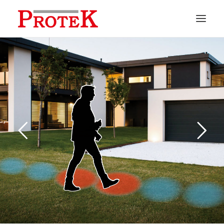
HOME
CHI SIAMO
SOLUZIONI
NEWS
CONTATTI
PREVENTIVI
ASSISTENZA