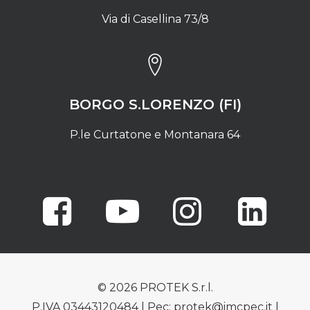
Via di Casellina 73/8
BORGO S.LORENZO (FI)
P.le Curtatone e Montanara 64
© 2026 PROTEK S.r.l.
P.IVA 03443120484 | Pec: protek@imcpec.it |