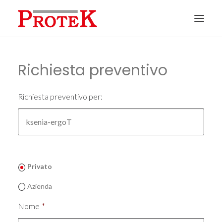
HOME
Richiesta preventivo
CHI SIAMO
SOLUZIONI
Richiesta preventivo per:
NEWS
CONTATTI
PREVENTIVI
Privato
ASSISTENZA
Azienda
Nome
*