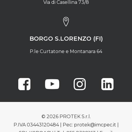
Via di Casellina 73/8
BORGO S.LORENZO (FI)
P.le Curtatone e Montanara 64
© 2026 PROTEK S.r.l.
P.IVA 03443120484 | Pec: protek@imcpec.it |