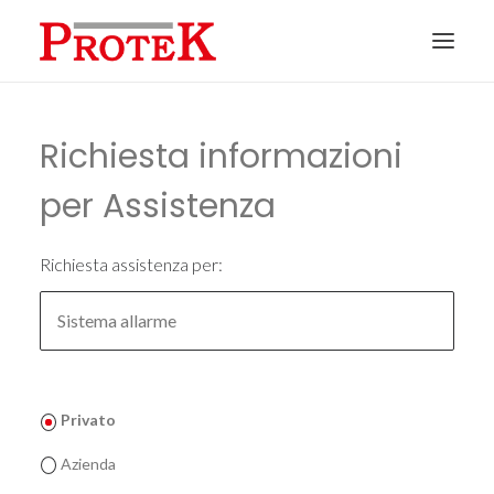
HOME
Richiesta informazioni
CHI SIAMO
per Assistenza
SOLUZIONI
NEWS
Richiesta assistenza per:
CONTATTI
PREVENTIVI
ASSISTENZA
Privato
Azienda