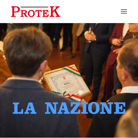
HOME
CHI SIAMO
SOLUZIONI
NEWS
CONTATTI
PREVENTIVI
ASSISTENZA