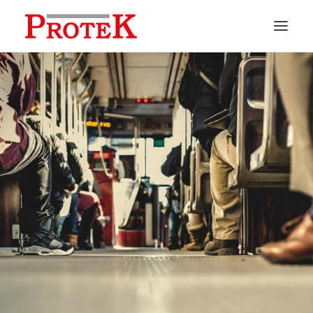
HOME
CHI SIAMO
SOLUZIONI
NEWS
CONTATTI
PREVENTIVI
ASSISTENZA